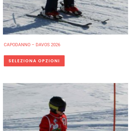
del
del
prodotto
prodotto
CAPODANNO – DAVOS 2026
SELEZIONA OPZIONI