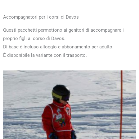
Accompagnatori per i corsi di Davos
Questi pacchetti permettono ai genitori di accompagnare i
proprio figli al corso di Davos.
Di base è incluso alloggio e abbonamento per adulto.
È disponibile la variante con il trasporto.
Questo
Questo
Questo
Questo
prodotto
prodotto
prodotto
prodotto
ha
ha
ha
ha
più
più
più
più
varianti.
varianti.
varianti.
varianti.
Le
Le
Le
Le
opzioni
opzioni
opzioni
opzioni
possono
possono
possono
possono