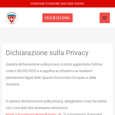
Vai
ISCRIZIONI STAGIONE 2025-2026 CHIUSE.
al
contenuto
ISCRIZIONI
Dichiarazione sulla Privacy
Questa dichiarazione sulla privacy è stata aggiornata l'ultima
volta il 30/09/2023 e si applica ai cittadini e ai residenti
permanenti legali dello Spazio Economico Europeo e della
Svizzera.
In questa dichiarazione sulla privacy, spieghiamo cosa facciamo
con i tuoi dati che otteniamo attraverso
https://scuolasvizzerascilugano.ch
. Ti consigliamo di leggere