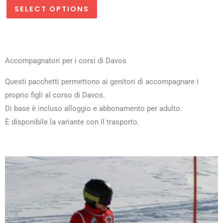
SELECT OPTIONS
Accompagnatori per i corsi di Davos
Questi pacchetti permettono ai genitori di accompagnare i
proprio figli al corso di Davos.
Di base è incluso alloggio e abbonamento per adulto.
È disponibile la variante con il trasporto.
Questo
Questo
Questo
Questo
prodotto
prodotto
prodotto
prodotto
ha
ha
ha
ha
più
più
più
più
varianti.
varianti.
varianti.
varianti.